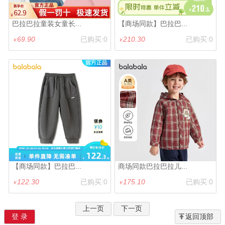
巴拉巴拉童装女童长...
【商场同款】巴拉巴...
69.90
已购买:0
210.30
已购买:0
￥
￥
【商场同款】巴拉巴...
商场同款巴拉巴拉儿...
122.30
已购买:0
175.10
已购买:0
￥
￥
上一页
下一页
登 录
返回顶部