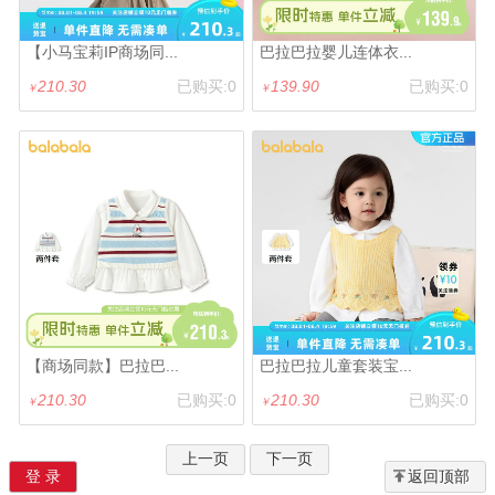
【小马宝莉IP商场同...
巴拉巴拉婴儿连体衣...
210.30
已购买:0
139.90
已购买:0
￥
￥
【商场同款】巴拉巴...
巴拉巴拉儿童套装宝...
210.30
已购买:0
210.30
已购买:0
￥
￥
上一页
下一页
登 录
返回顶部